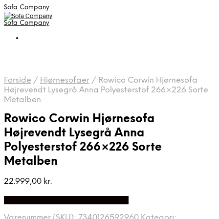
Sofa Company
Sofa Company
Forside
/
Hjørnesofaer
/
Rowico Corwin Hjørnesofa
Højrevendt Lysegrå Anna Polyesterstof 266×226 Sorte
Metalben
Rowico Corwin Hjørnesofa
Højrevendt Lysegrå Anna
Polyesterstof 266×226 Sorte
Metalben
22.999,00
kr.
Bedste Pris Fundet på Price Index
Varenummer (SKU):
7340126592960
Kategori: