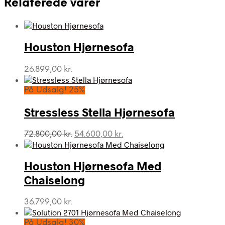
Relaterede varer
Houston Hjørnesofa
26.899,00
kr.
På Udsalg! 25%
Stressless Stella Hjørnesofa
Den
Den
72.800,00
kr.
54.600,00
kr.
oprindelige
aktuelle
pris
pris
var:
er:
Houston Hjørnesofa Med
72.800,00 kr..
54.600,00 kr..
Chaiselong
36.799,00
kr.
På Udsalg! 30%