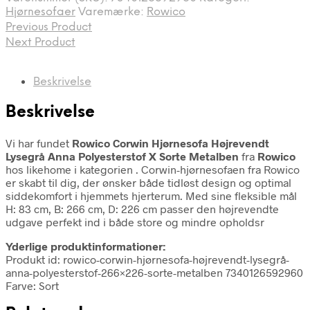
Hjørnesofaer
Varemærke:
Rowico
Previous Product
Next Product
Beskrivelse
Beskrivelse
Vi har fundet
Rowico Corwin Hjørnesofa Højrevendt
Lysegrå Anna Polyesterstof X Sorte Metalben
fra
Rowico
hos likehome i kategorien
. Corwin-hjørnesofaen fra Rowico
er skabt til dig, der ønsker både tidløst design og optimal
siddekomfort i hjemmets hjerterum. Med sine fleksible mål
H: 83 cm, B: 266 cm, D: 226 cm passer den højrevendte
udgave perfekt ind i både store og mindre opholdsr
Yderlige produktinformationer:
Produkt id: rowico-corwin-hjørnesofa-højrevendt-lysegrå-
anna-polyesterstof-266×226-sorte-metalben 7340126592960
Farve: Sort