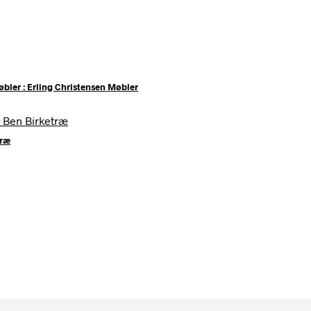
øbler : Erling Christensen Møbler
træ