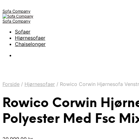
Sofa Company
Sofa Company
Sofaer
Hjørnesofaer
Chaiselonger
Forside
/
Hjørnesofaer
/
Rowico Corwin Hjørnesofa Venstr
Rowico Corwin Hjørne
Polyester Med Fsc Mi
20.999,00
kr.