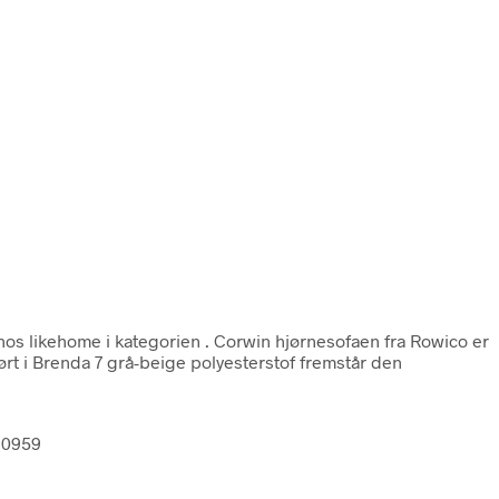
os likehome i kategorien
. Corwin hjørnesofaen fra Rowico er
ørt i Brenda 7 grå-beige polyesterstof fremstår den
90959