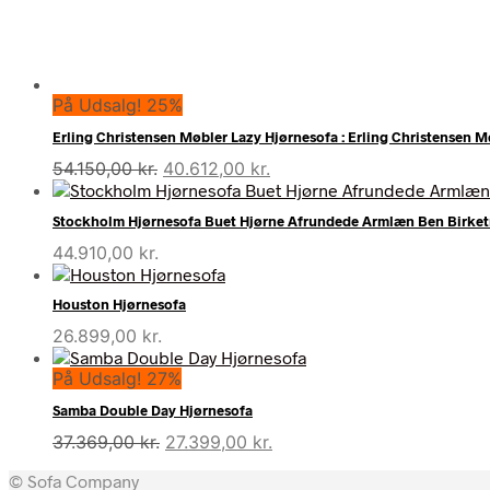
På Udsalg! 25%
Erling Christensen Møbler Lazy Hjørnesofa : Erling Christensen M
Den
Den
54.150,00
kr.
40.612,00
kr.
oprindelige
aktuelle
pris
pris
Stockholm Hjørnesofa Buet Hjørne Afrundede Armlæn Ben Birke
var:
er:
44.910,00
kr.
54.150,00 kr..
40.612,00 kr..
Houston Hjørnesofa
26.899,00
kr.
På Udsalg! 27%
Samba Double Day Hjørnesofa
Den
Den
37.369,00
kr.
27.399,00
kr.
oprindelige
aktuelle
© Sofa Company
pris
pris