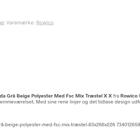
er
Varemærke:
Rowico
da Grå Beige Polyester Med Fsc Mix Træstel X X
fra
Rowico
h
 hjemmeværelset. Med sine rene linjer og det tidløse design udf
grå-beige-polyester-med-fsc-mix-træstel-83x266x226 73401265