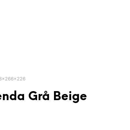
 83x266x226
enda Grå Beige