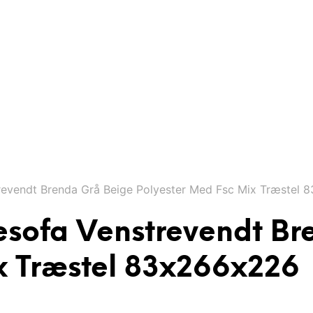
evendt Brenda Grå Beige Polyester Med Fsc Mix Træstel
sofa Venstrevendt Br
x Træstel 83x266x226