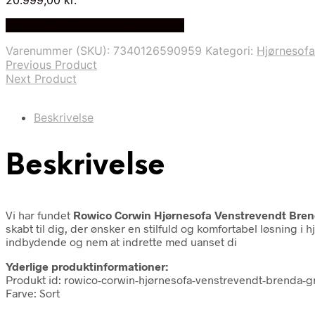
Bedste Pris Fundet på Price Index
Varenummer (SKU):
7340126590959
Kategori:
Hjørnesofa
Previous Product
Next Product
Beskrivelse
Beskrivelse
Vi har fundet
Rowico Corwin Hjørnesofa Venstrevendt Bren
skabt til dig, der ønsker en stilfuld og komfortabel løsning i
indbydende og nem at indrette med uanset di
Yderlige produktinformationer:
Produkt id: rowico-corwin-hjørnesofa-venstrevendt-brenda-
Farve: Sort