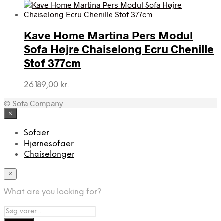
oprindelige
aktuelle
pris
pris
var:
er:
Kave Home Martina Pers Modul
41.411,00 kr..
31.058,00 kr..
Sofa Højre Chaiselong Ecru Chenille
Stof 377cm
26.189,00
kr.
© Sofa Company
×
Sofaer
Hjørnesofaer
Chaiselonger
×
What are you looking for?