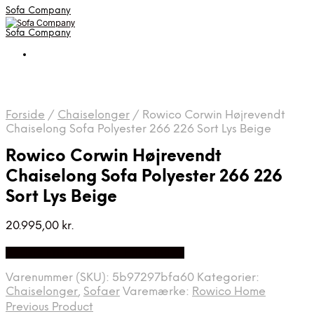
Sofa Company
Sofa Company
Forside
/
Chaiselonger
/
Rowico Corwin Højrevendt
Chaiselong Sofa Polyester 266 226 Sort Lys Beige
Rowico Corwin Højrevendt
Chaiselong Sofa Polyester 266 226
Sort Lys Beige
20.995,00
kr.
Bedste Pris Fundet på Price Index
Varenummer (SKU):
5b97297bfa60
Kategorier:
Chaiselonger
,
Sofaer
Varemærke:
Rowico Home
Previous Product