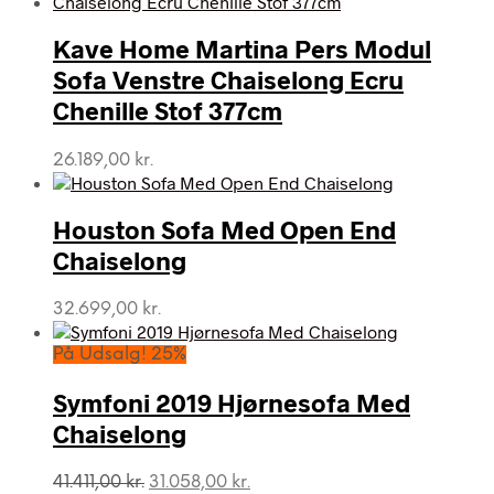
Kave Home Martina Pers Modul
Sofa Venstre Chaiselong Ecru
Chenille Stof 377cm
26.189,00
kr.
Houston Sofa Med Open End
Chaiselong
32.699,00
kr.
På Udsalg! 25%
Symfoni 2019 Hjørnesofa Med
Chaiselong
Den
Den
41.411,00
kr.
31.058,00
kr.