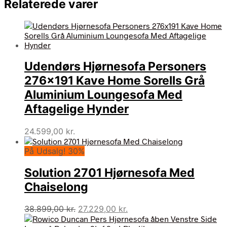
Relaterede varer
Udendørs Hjørnesofa Personers
276×191 Kave Home Sorells Grå
Aluminium Loungesofa Med
Aftagelige Hynder
24.599,00
kr.
På Udsalg! 30%
Solution 2701 Hjørnesofa Med
Chaiselong
Den
Den
38.899,00
kr.
27.229,00
kr.
oprindelige
aktuelle