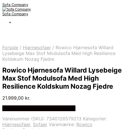
Sofa Company
Sofa Company
Forside
/
Hjørnesofaer
/
Rowico Hjørnesofa Willard
Lysebeige Max Stof Modulsofa Med High Resilience
Koldskum Nozag Fjedre
Rowico Hjørnesofa Willard Lysebeige
Max Stof Modulsofa Med High
Resilience Koldskum Nozag Fjedre
21.999,00
kr.
Bedste Pris Fundet på Price Index
Varenummer (SKU):
7340126579213
Kategorier:
Hjørnesofaer
,
Sofaer
Varemærke:
Rowico