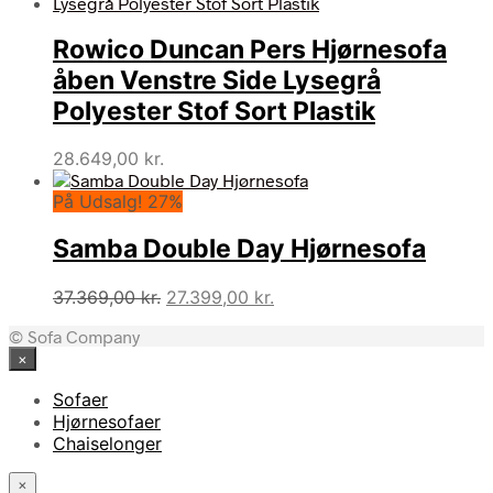
pris
pris
var:
er:
Rowico Duncan Pers Hjørnesofa
38.899,00 kr..
27.229,00 kr..
åben Venstre Side Lysegrå
Polyester Stof Sort Plastik
28.649,00
kr.
På Udsalg! 27%
Samba Double Day Hjørnesofa
Den
Den
37.369,00
kr.
27.399,00
kr.
oprindelige
aktuelle
© Sofa Company
pris
pris
×
var:
er:
37.369,00 kr..
27.399,00 kr..
Sofaer
Hjørnesofaer
Chaiselonger
×