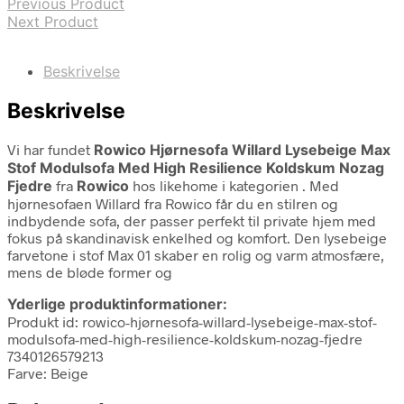
Previous Product
Next Product
Beskrivelse
Beskrivelse
Vi har fundet
Rowico Hjørnesofa Willard Lysebeige Max
Stof Modulsofa Med High Resilience Koldskum Nozag
Fjedre
fra
Rowico
hos likehome i kategorien
. Med
hjørnesofaen Willard fra Rowico får du en stilren og
indbydende sofa, der passer perfekt til private hjem med
fokus på skandinavisk enkelhed og komfort. Den lysebeige
farvetone i stof Max 01 skaber en rolig og varm atmosfære,
mens de bløde former og
Yderlige produktinformationer:
Produkt id: rowico-hjørnesofa-willard-lysebeige-max-stof-
modulsofa-med-high-resilience-koldskum-nozag-fjedre
7340126579213
Farve: Beige