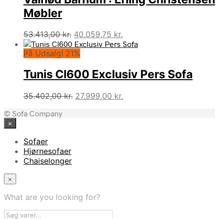
Møbler
Den
Den
53.413,00
kr.
40.059,75
kr.
oprindelige
aktuelle
På Udsalg! 21%
pris
pris
var:
er:
Tunis Cl600 Exclusiv Pers Sofa
53.413,00 kr..
40.059,75 kr..
Den
Den
35.402,00
kr.
27.999,00
kr.
oprindelige
aktuelle
© Sofa Company
pris
pris
×
var:
er:
35.402,00 kr..
27.999,00 kr..
Sofaer
Hjørnesofaer
Chaiselonger
×
What are you looking for?