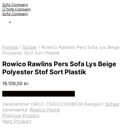
Sofa Company
Sofa Company
Forside
/
Sofaer
/
Rowico Rawlins Pers Sofa Lys Beige
Polyester Stof Sort Plastik
Rowico Rawlins Pers Sofa Lys Beige
Polyester Stof Sort Plastik
18.109,00
kr.
Bedste Pris Fundet på Price Index
Varenummer (SKU):
7340233308638
Kategori:
Sofaer
Varemærke:
Rowico Home
Previous Product
Next Product