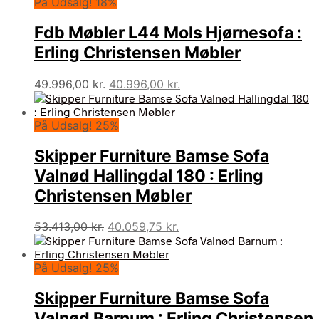
På Udsalg! 18%
Fdb Møbler L44 Mols Hjørnesofa :
Erling Christensen Møbler
Den
Den
49.996,00
kr.
40.996,00
kr.
oprindelige
aktuelle
pris
pris
På Udsalg! 25%
var:
er:
49.996,00 kr..
40.996,00 kr..
Skipper Furniture Bamse Sofa
Valnød Hallingdal 180 : Erling
Christensen Møbler
Den
Den
53.413,00
kr.
40.059,75
kr.
oprindelige
aktuelle
pris
pris
På Udsalg! 25%
var:
er:
53.413,00 kr..
40.059,75 kr..
Skipper Furniture Bamse Sofa
Valnød Barnum : Erling Christensen