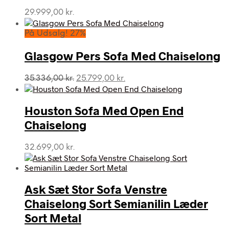
29.999,00
kr.
På Udsalg! 27%
Glasgow Pers Sofa Med Chaiselong
Den
Den
35.336,00
kr.
25.799,00
kr.
oprindelige
aktuelle
pris
pris
var:
er:
Houston Sofa Med Open End
35.336,00 kr..
25.799,00 kr..
Chaiselong
32.699,00
kr.
Ask Sæt Stor Sofa Venstre
Chaiselong Sort Semianilin Læder
Sort Metal