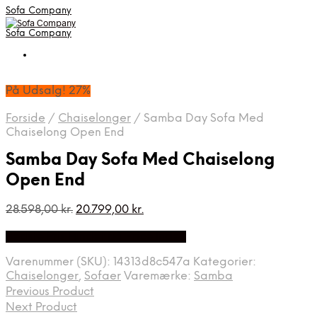
Sofa Company
Sofa Company
På Udsalg! 27%
Forside
/
Chaiselonger
/
Samba Day Sofa Med
Chaiselong Open End
Samba Day Sofa Med Chaiselong
Open End
Den
Den
28.598,00
kr.
20.799,00
kr.
oprindelige
aktuelle
Bedste Pris Fundet på Price Index
pris
pris
var:
er:
Varenummer (SKU):
14313d8c547a
Kategorier:
28.598,00 kr..
20.799,00 kr..
Chaiselonger
,
Sofaer
Varemærke:
Samba
Previous Product
Next Product