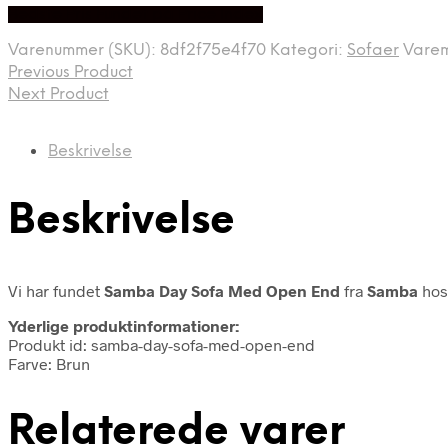
Bedste Pris Fundet på Price Index
pris
pris
var:
er:
Varenummer (SKU):
8df2f75e4f70
Kategori:
Sofaer
Vare
25.028,00 kr..
18.299,00 kr..
Previous Product
Next Product
Beskrivelse
Beskrivelse
Vi har fundet
Samba Day Sofa Med Open End
fra
Samba
hos
Yderlige produktinformationer:
Produkt id: samba-day-sofa-med-open-end
Farve: Brun
Relaterede varer