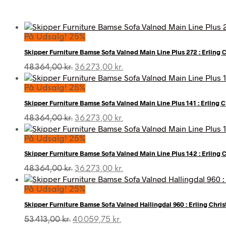
På Udsalg! 25%
Skipper Furniture Bamse Sofa Valnød Main Line Plus 272 : Erling 
Den
Den
48.364,00
kr.
36.273,00
kr.
oprindelige
aktuelle
pris
pris
På Udsalg! 25%
var:
er:
Skipper Furniture Bamse Sofa Valnød Main Line Plus 141 : Erling 
48.364,00 kr..
36.273,00 kr..
Den
Den
48.364,00
kr.
36.273,00
kr.
oprindelige
aktuelle
pris
pris
På Udsalg! 25%
var:
er:
Skipper Furniture Bamse Sofa Valnød Main Line Plus 142 : Erling 
48.364,00 kr..
36.273,00 kr..
Den
Den
48.364,00
kr.
36.273,00
kr.
oprindelige
aktuelle
pris
pris
På Udsalg! 25%
var:
er:
Skipper Furniture Bamse Sofa Valnød Hallingdal 960 : Erling Chri
48.364,00 kr..
36.273,00 kr..
Den
Den
53.413,00
kr.
40.059,75
kr.