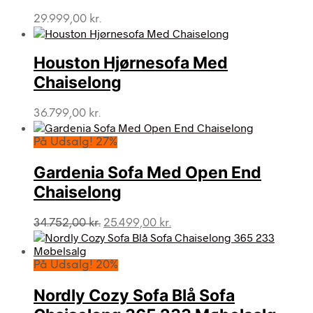
29.999,00
kr.
Houston Hjørnesofa Med
Chaiselong
36.799,00
kr.
På Udsalg! 27%
Gardenia Sofa Med Open End
Chaiselong
Den
Den
34.752,00
kr.
25.499,00
kr.
oprindelige
aktuelle
pris
pris
var:
er:
På Udsalg! 20%
34.752,00 kr..
25.499,00 kr..
Nordly Cozy Sofa Blå Sofa