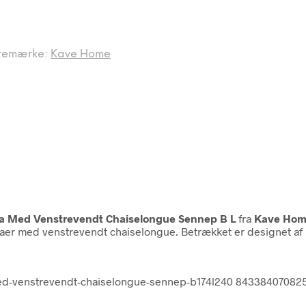
remærke:
Kave Home
fa Med Venstrevendt Chaiselongue Sennep B L
fra
Kave Ho
ofaer med venstrevendt chaiselongue. Betrækket er designet af
-med-venstrevendt-chaiselongue-sennep-b174l240 84338407082