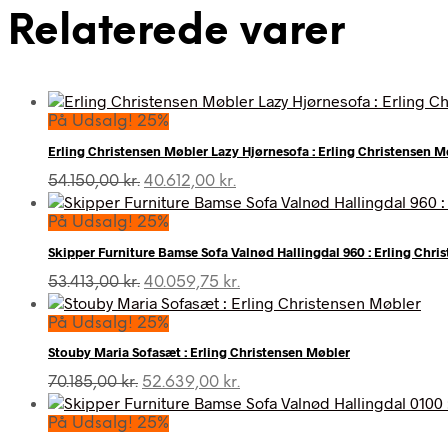
Relaterede varer
På Udsalg! 25%
Erling Christensen Møbler Lazy Hjørnesofa : Erling Christensen M
Den
Den
54.150,00
kr.
40.612,00
kr.
oprindelige
aktuelle
pris
pris
På Udsalg! 25%
var:
er:
Skipper Furniture Bamse Sofa Valnød Hallingdal 960 : Erling Chri
54.150,00 kr..
40.612,00 kr..
Den
Den
53.413,00
kr.
40.059,75
kr.
oprindelige
aktuelle
pris
pris
På Udsalg! 25%
var:
er:
Stouby Maria Sofasæt : Erling Christensen Møbler
53.413,00 kr..
40.059,75 kr..
Den
Den
70.185,00
kr.
52.639,00
kr.
oprindelige
aktuelle
pris
pris
På Udsalg! 25%
var:
er: