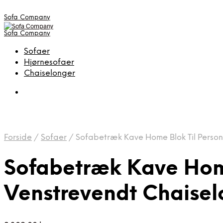
Sofa Company
Sofa Company
Sofaer
Hjørnesofaer
Chaiselonger
Forside
/
Sofaer
/
Sofabetræk Kave Home Blok Til Perso
Sofabetræk Kave Home
Venstrevendt Chaise