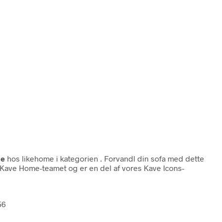
me
hos likehome i kategorien
. Forvandl din sofa med dette
 Kave Home-teamet og er en del af vores Kave Icons-
56