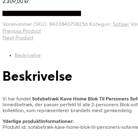
2.309,00
kr.
Bedste Pris Fundet på Price Index
Varenummer (SKU):
8433840708256
Kategori:
Sofaer
Va
Previous Product
Next Product
Beskrivelse
Beskrivelse
Vi har fundet
Sofabetræk Kave Home Blok Til Personers So
linnedbetræk, der passer perfekt til alle 2-personers Blok-s
kollektion, som repræsenterer brandets mest genkendelig
Yderlige produktinformationer:
Produkt id: sofabetræk-kave-home-blok-til-personers-sofa