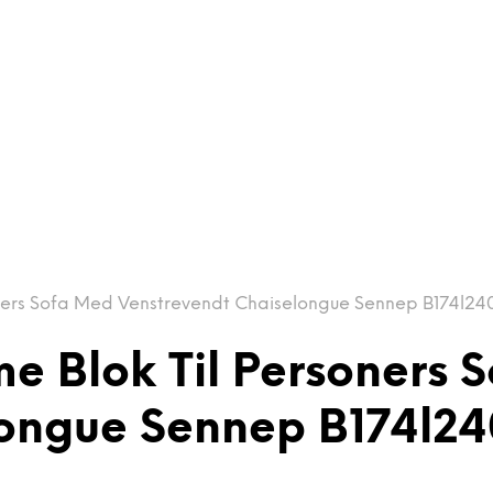
ners Sofa Med Venstrevendt Chaiselongue Sennep B174l24
 Blok Til Personers 
longue Sennep B174l24