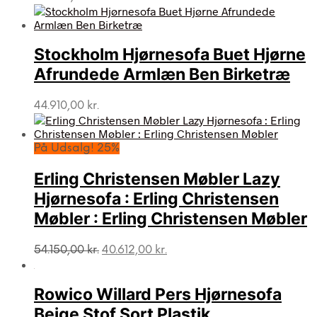
Stockholm Hjørnesofa Buet Hjørne
Afrundede Armlæn Ben Birketræ
44.910,00
kr.
På Udsalg! 25%
Erling Christensen Møbler Lazy
Hjørnesofa : Erling Christensen
Møbler : Erling Christensen Møbler
Den
Den
54.150,00
kr.
40.612,00
kr.
oprindelige
aktuelle
pris
pris
var:
er:
Rowico Willard Pers Hjørnesofa
54.150,00 kr..
40.612,00 kr..
Beige Stof Sort Plastik