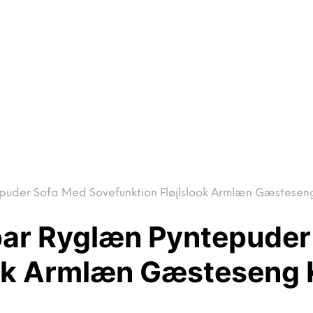
uder Sofa Med Sovefunktion Fløjlslook Armlæn Gæsteseng 
bar Ryglæn Pyntepuder
ok Armlæn Gæsteseng K