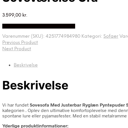
3.599,00
kr.
Bedste Pris Fundet på Price Index
Varenummer (SKU):
4251774984980
Kategori:
Sofaer
Var
Previous Product
Next Product
Beskrivelse
Beskrivelse
Vi har fundet
Sovesofa Med Justerbar Ryglæn Pyntepuder So
kategorien
. Oplev den ultimative komfortoplevelse med denne 
spontane lure eller pyjamasfester. Med en stabil metalramme 
Yderlige produktinformationer: