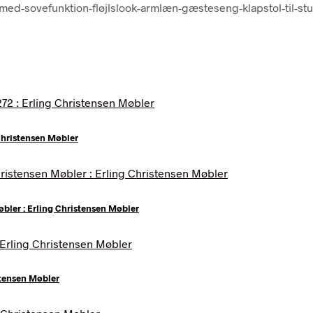
-med-sovefunktion-fløjlslook-armlæn-gæsteseng-klapstol-til-s
Christensen Møbler
øbler : Erling Christensen Møbler
stensen Møbler