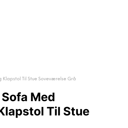
Klapstol Til Stue Soveværelse Grå
 Sofa Med
lapstol Til Stue