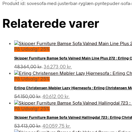
Produkt id: sovesofa-med-justerbar-ryglæn-pyntepuder-sofa
Relaterede varer
På Udsalg! 25%
Skipper Furniture Bamse Sofa Valnød Main Line Plus 272 : Erling 
Den
Den
48.364,00
kr.
36.273,00
kr.
oprindelige
aktuelle
pris
pris
På Udsalg! 25%
var:
er:
Erling Christensen Møbler Lazy Hjørnesofa : Erling Christensen M
48.364,00 kr..
36.273,00 kr..
Den
Den
54.150,00
kr.
40.612,00
kr.
oprindelige
aktuelle
pris
pris
På Udsalg! 25%
var:
er:
Skipper Furniture Bamse Sofa Valnød Hallingdal 723 : Erling Chri
54.150,00 kr..
40.612,00 kr..
Den
Den
53.413,00
kr.
40.059,75
kr.
oprindelige
aktuelle