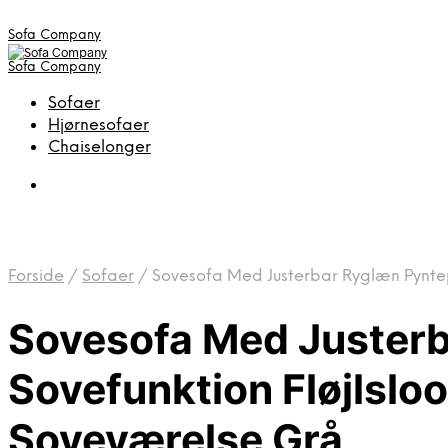
Sofa Company
Sofa Company
Sofaer
Hjørnesofaer
Chaiselonger
Forside
/
Sofaer
/
Sovesofa Med Justerbar Ryglæn Pyntep
Sovesofa Med Juster
Sovefunktion Fløjlslo
Soveværelse Grå