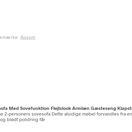
emærke:
Aosom
fa Med Sovefunktion Fløjlslook Armlæn Gæsteseng Klapstol
2-personers sovesofa Dette alsidige møbel forvandles fra en ele
og blødt polstring får