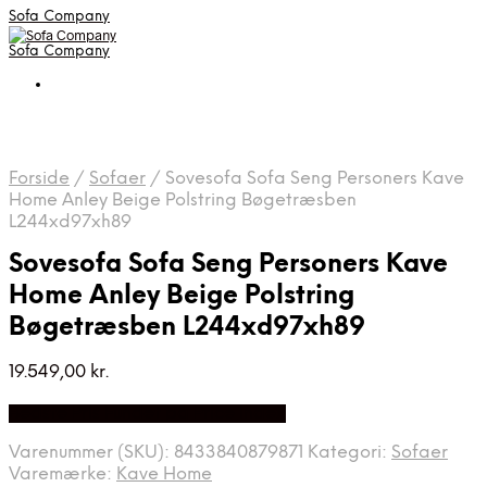
Sofa Company
Sofa Company
Forside
/
Sofaer
/
Sovesofa Sofa Seng Personers Kave
Home Anley Beige Polstring Bøgetræsben
L244xd97xh89
Sovesofa Sofa Seng Personers Kave
Home Anley Beige Polstring
Bøgetræsben L244xd97xh89
19.549,00
kr.
Bedste Pris Fundet på Price Index
Varenummer (SKU):
8433840879871
Kategori:
Sofaer
Varemærke:
Kave Home