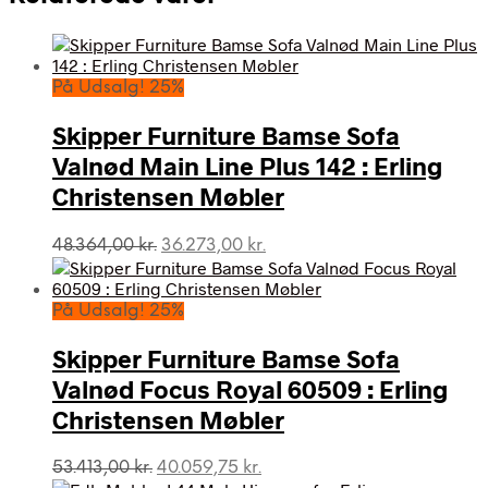
På Udsalg! 25%
Skipper Furniture Bamse Sofa
Valnød Main Line Plus 142 : Erling
Christensen Møbler
Den
Den
48.364,00
kr.
36.273,00
kr.
oprindelige
aktuelle
pris
pris
var:
er:
På Udsalg! 25%
48.364,00 kr..
36.273,00 kr..
Skipper Furniture Bamse Sofa
Valnød Focus Royal 60509 : Erling
Christensen Møbler
Den
Den
53.413,00
kr.
40.059,75
kr.
oprindelige
aktuelle