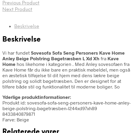
Previous Product
Next Product
Beskrivelse
Beskrivelse
Vi har fundet
Sovesofa Sofa Seng Personers Kave Home
Anley Beige Polstring Bøgetræsben L Xd Xh
fra
Kave
Home
hos likehome i kategorien
. Med Anley sovesofaen fra
Kave Home får du ikke bare en praktisk møbeldel, men også
en æstetisk tilføjelse til dit hjem med dens lækre beige
polstring og solidt bøgetræsben. Den er designet for at
tilføre både stil og funktionalitet til moderne boliger. So
Yderlige produktinformationer:
Produkt id: sovesofa-sofa-seng-personers-kave-home-anley-
beige-polstring-bøgetræsben-l244xd97xh89
8433840879871
Farve: Beige
Relaterede varer