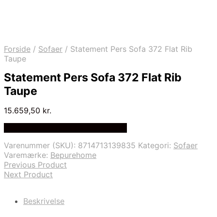
Forside
/
Sofaer
/
Statement Pers Sofa 372 Flat Rib
Taupe
Statement Pers Sofa 372 Flat Rib
Taupe
15.659,50
kr.
Bedste Pris Fundet på Price Index
Varenummer (SKU):
8714713139835
Kategori:
Sofaer
Varemærke:
Bepurehome
Previous Product
Next Product
Beskrivelse