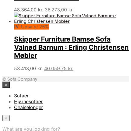
Den
Den
48.364,00
kr.
36.273,00
kr.
oprindelige
aktuelle
pris
pris
På Udsalg! 25%
var:
er:
48.364,00 kr..
36.273,00 kr..
Skipper Furniture Bamse Sofa
Valnød Barnum : Erling Christensen
Møbler
Den
Den
53.413,00
kr.
40.059,75
kr.
oprindelige
aktuelle
© Sofa Company
pris
pris
×
var:
er:
53.413,00 kr..
40.059,75 kr..
Sofaer
Hjørnesofaer
Chaiselonger
×
What are you looking for?