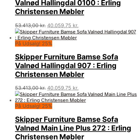
Valnød Hallingdal 0100 : Erling
Christensen Møbler
Den
Den
53.413,00
kr.
40.059,75
kr.
oprindelige
aktuelle
pris
pris
På Udsalg! 25%
var:
er:
53.413,00 kr..
40.059,75 kr..
Skipper Furniture Bamse Sofa
Valnød Hallingdal 907 : Erling
Christensen Møbler
Den
Den
53.413,00
kr.
40.059,75
kr.
oprindelige
aktuelle
pris
pris
På Udsalg! 25%
var:
er:
53.413,00 kr..
40.059,75 kr..
Skipper Furniture Bamse Sofa
Valnød Main Line Plus 272 : Erling
Christensen Møbler