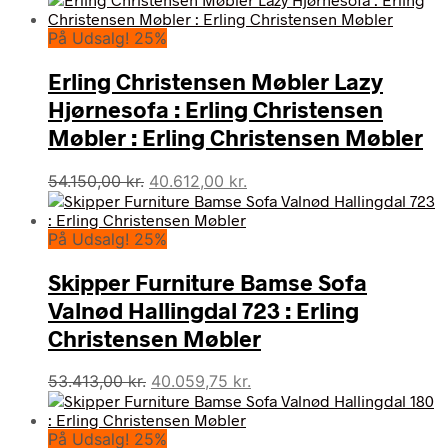
På Udsalg! 25%
Erling Christensen Møbler Lazy
Hjørnesofa : Erling Christensen
Møbler : Erling Christensen Møbler
Den
Den
54.150,00
kr.
40.612,00
kr.
oprindelige
aktuelle
pris
pris
På Udsalg! 25%
var:
er:
54.150,00 kr..
40.612,00 kr..
Skipper Furniture Bamse Sofa
Valnød Hallingdal 723 : Erling
Christensen Møbler
Den
Den
53.413,00
kr.
40.059,75
kr.
oprindelige
aktuelle
pris
pris
På Udsalg! 25%
var:
er: