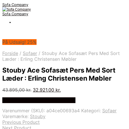
Sofa Company
Sofa Company
På Udsalg! 25%
Forside
/
Sofaer
/
Stouby Ace Sofasæt Pers Med Sort
Læder : Erling Christensen Møbler
Stouby Ace Sofasæt Pers Med Sort
Læder : Erling Christensen Møbler
Den
Den
43.895,00
kr.
32.921,00
kr.
oprindelige
aktuelle
Bedste Pris Fundet på Price Index
pris
pris
var:
er:
Varenummer (SKU):
a04ce00693a4
Kategori:
Sofaer
43.895,00 kr..
32.921,00 kr..
Varemærke:
Stouby
Previous Product
Next Product