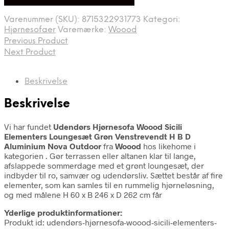
Bedste Pris Fundet på Price Index
pris
pris
var:
er:
Varenummer (SKU):
8715322931773
Kategori:
18.049,00 kr..
15.149,00 kr..
Hjørnesofaer
Varemærke:
Woood
Previous Product
Next Product
Beskrivelse
Beskrivelse
Vi har fundet
Udendørs Hjørnesofa Woood Sicili
Elementers Loungesæt Grøn Venstrevendt H B D
Aluminium Nova Outdoor
fra
Woood
hos likehome i
kategorien
. Gør terrassen eller altanen klar til lange,
afslappede sommerdage med et grønt loungesæt, der
indbyder til ro, samvær og udendørsliv. Sættet består af fire
elementer, som kan samles til en rummelig hjørneløsning,
og med målene H 60 x B 246 x D 262 cm får
Yderlige produktinformationer:
Produkt id: udendørs-hjørnesofa-woood-sicili-elementers-