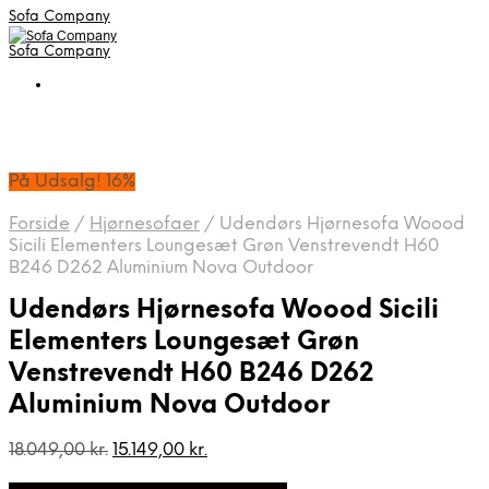
Sofa Company
Sofa Company
På Udsalg! 16%
Forside
/
Hjørnesofaer
/
Udendørs Hjørnesofa Woood
Sicili Elementers Loungesæt Grøn Venstrevendt H60
B246 D262 Aluminium Nova Outdoor
Udendørs Hjørnesofa Woood Sicili
Elementers Loungesæt Grøn
Venstrevendt H60 B246 D262
Aluminium Nova Outdoor
Den
Den
18.049,00
kr.
15.149,00
kr.
oprindelige
aktuelle