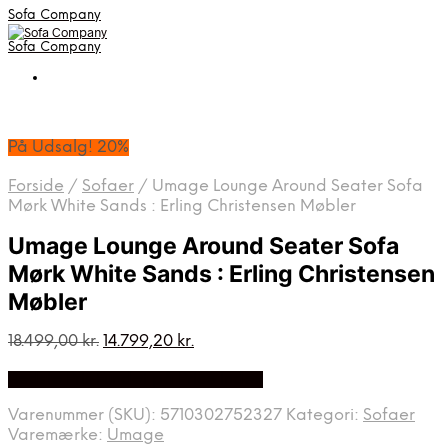
Sofa Company
Sofa Company
På Udsalg! 20%
Forside
/
Sofaer
/
Umage Lounge Around Seater Sofa
Mørk White Sands : Erling Christensen Møbler
Umage Lounge Around Seater Sofa
Mørk White Sands : Erling Christensen
Møbler
Den
Den
18.499,00
kr.
14.799,20
kr.
oprindelige
aktuelle
Bedste Pris Fundet på Price Index
pris
pris
var:
er:
Varenummer (SKU):
5710302752327
Kategori:
Sofaer
18.499,00 kr..
14.799,20 kr..
Varemærke:
Umage