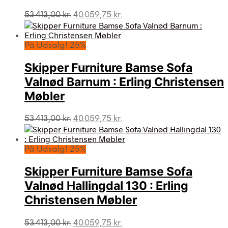
Den
Den
53.413,00
kr.
40.059,75
kr.
oprindelige
aktuelle
pris
pris
var:
er:
På Udsalg! 25%
53.413,00 kr..
40.059,75 kr..
Skipper Furniture Bamse Sofa
Valnød Barnum : Erling Christensen
Møbler
Den
Den
53.413,00
kr.
40.059,75
kr.
oprindelige
aktuelle
pris
pris
var:
er:
På Udsalg! 25%
53.413,00 kr..
40.059,75 kr..
Skipper Furniture Bamse Sofa
Valnød Hallingdal 130 : Erling
Christensen Møbler
Den
Den
53.413,00
kr.
40.059,75
kr.