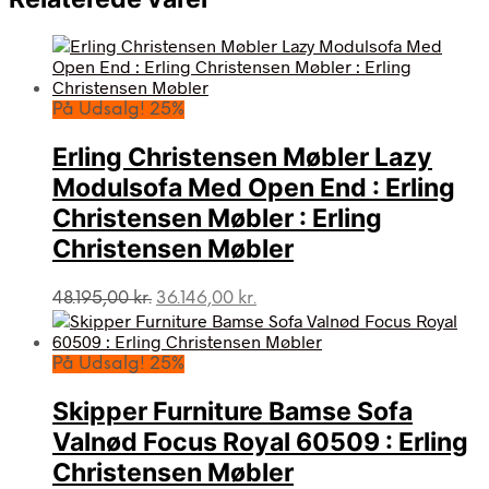
På Udsalg! 25%
Erling Christensen Møbler Lazy
Modulsofa Med Open End : Erling
Christensen Møbler : Erling
Christensen Møbler
Den
Den
48.195,00
kr.
36.146,00
kr.
oprindelige
aktuelle
pris
pris
var:
er:
På Udsalg! 25%
48.195,00 kr..
36.146,00 kr..
Skipper Furniture Bamse Sofa
Valnød Focus Royal 60509 : Erling
Christensen Møbler