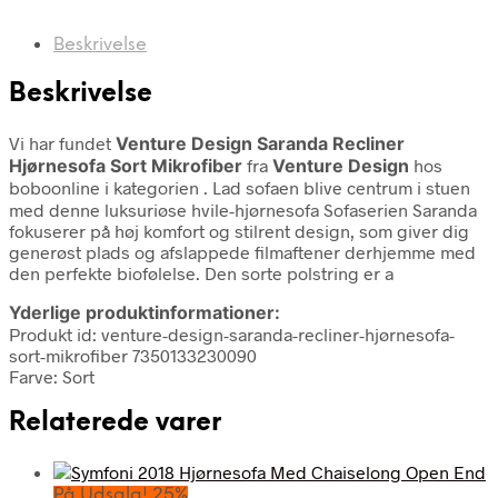
Beskrivelse
Beskrivelse
Vi har fundet
Venture Design Saranda Recliner
Hjørnesofa Sort Mikrofiber
fra
Venture Design
hos
boboonline i kategorien
. Lad sofaen blive centrum i stuen
med denne luksuriøse hvile-hjørnesofa Sofaserien Saranda
fokuserer på høj komfort og stilrent design, som giver dig
generøst plads og afslappede filmaftener derhjemme med
den perfekte biofølelse. Den sorte polstring er a
Yderlige produktinformationer:
Produkt id: venture-design-saranda-recliner-hjørnesofa-
sort-mikrofiber 7350133230090
Farve: Sort
Relaterede varer
På Udsalg! 25%