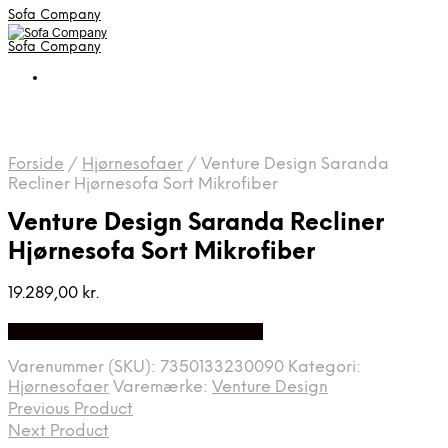
Sofa Company
Sofa Company
Forside
/
Hjørnesofaer
/
Venture Design Saranda
Recliner Hjørnesofa Sort Mikrofiber
Venture Design Saranda Recliner
Hjørnesofa Sort Mikrofiber
19.289,00
kr.
Bedste Pris Fundet på Price Index
Varenummer (SKU):
7350133230090
Kategori:
Hjørnesofaer
Varemærke:
Venture Design
Previous Product
Next Product