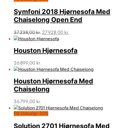
Symfoni 2018 Hjørnesofa Med
Chaiselong Open End
Den
Den
37.238,00
kr.
27.928,00
kr.
oprindelige
aktuelle
pris
pris
var:
er:
Houston Hjørnesofa
37.238,00 kr..
27.928,00 kr..
26.899,00
kr.
Houston Hjørnesofa Med
Chaiselong
36.799,00
kr.
På Udsalg! 30%
Solution 2701 Hjørnesofa Med