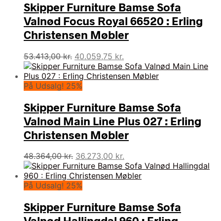
Skipper Furniture Bamse Sofa
Valnød Focus Royal 66520 : Erling
Christensen Møbler
Den
Den
53.413,00
kr.
40.059,75
kr.
oprindelige
aktuelle
pris
pris
var:
er:
På Udsalg! 25%
53.413,00 kr..
40.059,75 kr..
Skipper Furniture Bamse Sofa
Valnød Main Line Plus 027 : Erling
Christensen Møbler
Den
Den
48.364,00
kr.
36.273,00
kr.
oprindelige
aktuelle
pris
pris
var:
er:
På Udsalg! 25%
48.364,00 kr..
36.273,00 kr..
Skipper Furniture Bamse Sofa
Valnød Hallingdal 960 : Erling