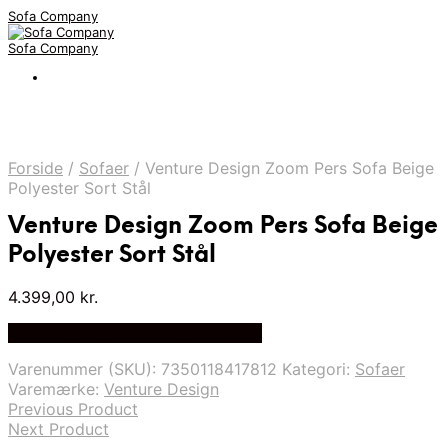
Sofa Company
Sofa Company
Forside
/
Sofaer
/
Venture Design Zoom Pers Sofa Beige
Polyester Sort Stål
Venture Design Zoom Pers Sofa Beige
Polyester Sort Stål
4.399,00
kr.
Bedste Pris Fundet på Price Index
Varenummer (SKU):
7350118417812
Kategori:
Sofaer
Varemærke:
Venture Design
Previous Product
Next Product