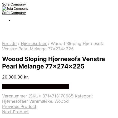
Sofa Company
Sofa Company
Forside
/
Hjørnesofaer
/
Woood Sloping Hjørnesofa
Venstre Pearl Melange 77x274x225
Woood Sloping Hjørnesofa Venstre
Pearl Melange 77x274x225
20.000,00
kr.
Bedste Pris Fundet på Price Index
Varenummer (SKU):
8714713170685
Kategori:
Hjørnesofaer
Varemærke:
Woood
Previous Product
Next Product