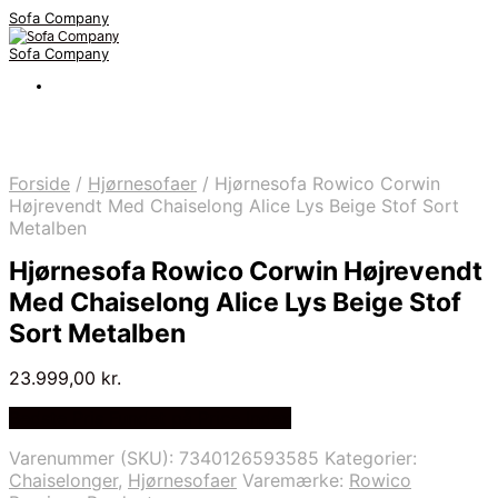
Sofa Company
Sofa Company
Forside
/
Hjørnesofaer
/
Hjørnesofa Rowico Corwin
Højrevendt Med Chaiselong Alice Lys Beige Stof Sort
Metalben
Hjørnesofa Rowico Corwin Højrevendt
Med Chaiselong Alice Lys Beige Stof
Sort Metalben
23.999,00
kr.
Bedste Pris Fundet på Price Index
Varenummer (SKU):
7340126593585
Kategorier:
Chaiselonger
,
Hjørnesofaer
Varemærke:
Rowico