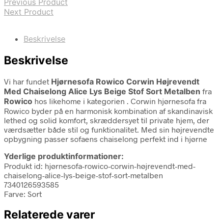
Previous Product
Next Product
Beskrivelse
Beskrivelse
Vi har fundet
Hjørnesofa Rowico Corwin Højrevendt
Med Chaiselong Alice Lys Beige Stof Sort Metalben
fra
Rowico
hos likehome i kategorien
. Corwin hjørnesofa fra
Rowico byder på en harmonisk kombination af skandinavisk
lethed og solid komfort, skræddersyet til private hjem, der
værdsætter både stil og funktionalitet. Med sin højrevendte
opbygning passer sofaens chaiselong perfekt ind i hjørne
Yderlige produktinformationer:
Produkt id: hjørnesofa-rowico-corwin-højrevendt-med-
chaiselong-alice-lys-beige-stof-sort-metalben
7340126593585
Farve: Sort
Relaterede varer