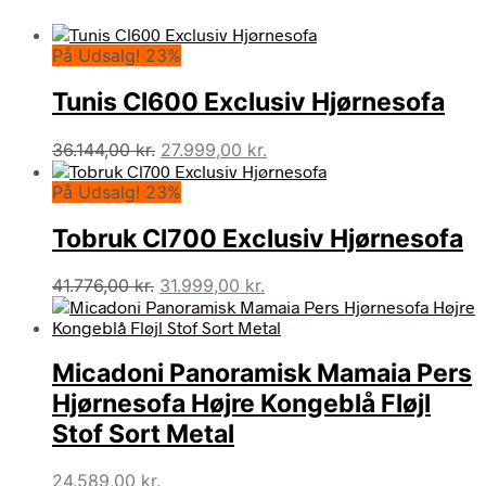
På Udsalg! 23%
Tunis Cl600 Exclusiv Hjørnesofa
Den
Den
36.144,00
kr.
27.999,00
kr.
oprindelige
aktuelle
På Udsalg! 23%
pris
pris
var:
er:
Tobruk Cl700 Exclusiv Hjørnesofa
36.144,00 kr..
27.999,00 kr..
Den
Den
41.776,00
kr.
31.999,00
kr.
oprindelige
aktuelle
pris
pris
var:
er:
Micadoni Panoramisk Mamaia Pers
41.776,00 kr..
31.999,00 kr..
Hjørnesofa Højre Kongeblå Fløjl
Stof Sort Metal
24.589,00
kr.