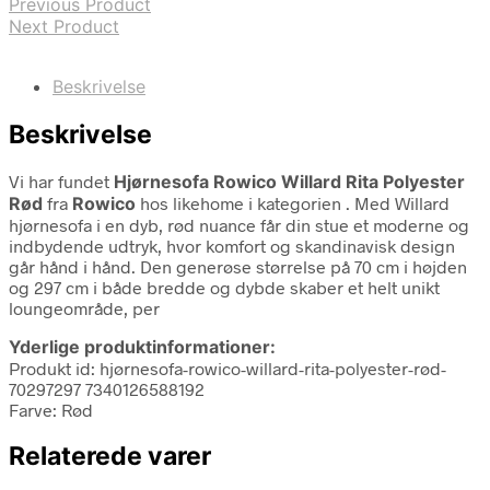
Previous Product
Next Product
Beskrivelse
Beskrivelse
Vi har fundet
Hjørnesofa Rowico Willard Rita Polyester
Rød
fra
Rowico
hos likehome i kategorien
. Med Willard
hjørnesofa i en dyb, rød nuance får din stue et moderne og
indbydende udtryk, hvor komfort og skandinavisk design
går hånd i hånd. Den generøse størrelse på 70 cm i højden
og 297 cm i både bredde og dybde skaber et helt unikt
loungeområde, per
Yderlige produktinformationer:
Produkt id: hjørnesofa-rowico-willard-rita-polyester-rød-
70297297 7340126588192
Farve: Rød
Relaterede varer