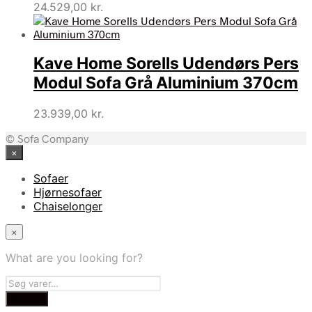
24.529,00
kr.
Kave Home Sorells Udendørs Pers
Modul Sofa Grå Aluminium 370cm
23.939,00
kr.
© Sofa Company
×
Sofaer
Hjørnesofaer
Chaiselonger
×
What are you looking for?