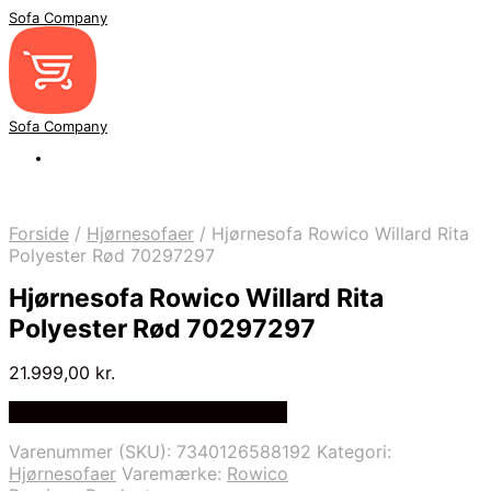
Sofa Company
Sofa Company
Forside
/
Hjørnesofaer
/
Hjørnesofa Rowico Willard Rita
Polyester Rød 70297297
Hjørnesofa Rowico Willard Rita
Polyester Rød 70297297
21.999,00
kr.
Bedste Pris Fundet på Price Index
Varenummer (SKU):
7340126588192
Kategori:
Hjørnesofaer
Varemærke:
Rowico